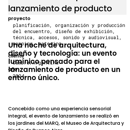
lanzamiento de producto
proyecto
planificación, organización y producción
del encuentro, diseño de exhibición,
técnica, accesos, sonido y audiovisual,
Una noche de arquitectura,
mapping, catering
diseño y tecnología: un evento
cliente
lumínico pensado para el
Cambre/Argentina
lanzamiento de producto en un
año
entorno único.
2024
Concebido como una experiencia sensorial
integral, el evento de lanzamiento se realizó en
los jardines del MARQ, el Museo de Arquitectura y